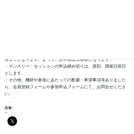
（無料）が必要です。
・会員登録完了後に、詳細な場所等の連絡をさせていただきま
す。
・また、会員登録完了後、
セッションへの参加申込
をお願いしま
す。
・なお、他の会員のお仲間と参加する場合も、お手数をおかけし
ますが会員毎にお申込願います。
・マンスリー・セッションの定員は、ホスト・見学者を含めて６
名までとなります。よって、お申込は先着順となります。
・マンスリー・セッションの申込締め切りは、原則、開催日前日
とします。
・その他、機材や参加にあたっての配慮・希望事項等ありました
ら、会員登録フォームや参加申込フォームにて、お問合せくださ
い。
共有: