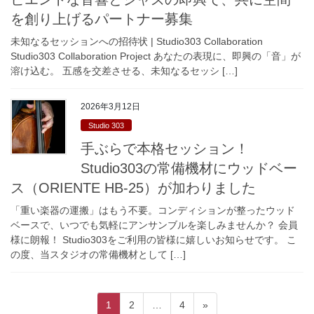
を創り上げるパートナー募集
未知なるセッションへの招待状 | Studio303 Collaboration
Studio303 Collaboration Project あなたの表現に、即興の「音」が
溶け込む。 五感を交差させる、未知なるセッシ […]
2026年3月12日
Studio 303
手ぶらで本格セッション！
Studio303の常備機材にウッドベー
ス（ORIENTE HB-25）が加わりました
「重い楽器の運搬」はもう不要。コンディションが整ったウッド
ベースで、いつでも気軽にアンサンブルを楽しみませんか？ 会員
様に朗報！ Studio303をご利用の皆様に嬉しいお知らせです。 こ
の度、当スタジオの常備機材として […]
投
固
固
固
1
2
…
4
»