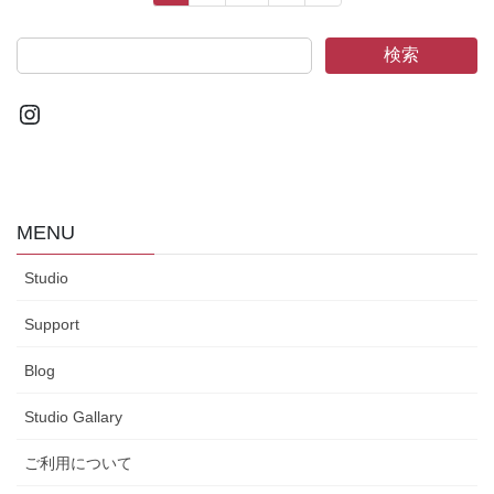
稿
定
定
定
ペ
ペ
ペ
の
検索
ー
ー
ー
ペ
ジ
ジ
ジ
ー
Instagram
ジ
送
り
MENU
Studio
Support
Blog
Studio Gallary
ご利用について