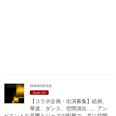
提供：Studio303 出演 Piano:Zawinul Koji ／
WoodBass:Miyauchi Yuko 満月 […]
2026年5月22日
Studio 303
気の合う仲間とプライベートなジ
ャムセッションしてみませんか？
モレラ岐阜近く、駐車場完備。
Studio303 プライベート・セッション Studio303 New Support も
っと自由に、もっと深く。 あなただけの プライベート・セッショ
ン Private Session ✔︎ 「ボーカル […]
2026年5月15日
Studio 303
【コラボ企画・出演募集】絵画、
華道、ダンス、空間演出…。アン
ビエントな音響とジャズの即興で、共に空間