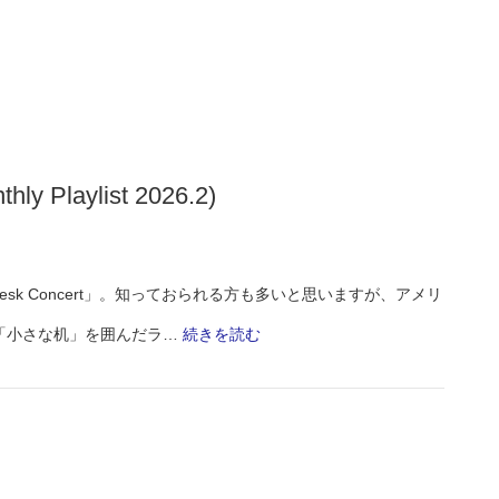
イ
ル
ス
を
イ
hly Playlist 2026.2)
ン
ス
パ
 Desk Concert」。知っておられる方も多いと思いますが、アメリ
イ
:
「小さな机」を囲んだラ…
続きを読む
ア
Tiny
し
Desk
た
Concert
ピ
My