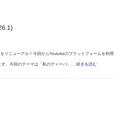
ア
Best
ニ
5
6.1)
ス
(Monthly
ト
Playlist
た
2026.2)
」をリニューアル！今回からYoutubeのプラットフォームを利用
ち
:
ます。今回のテーマは「私のディーバ」…
続きを読む
1960
私
年
の
代
デ
後
ィ
半〜
ー
(Monthly
バ