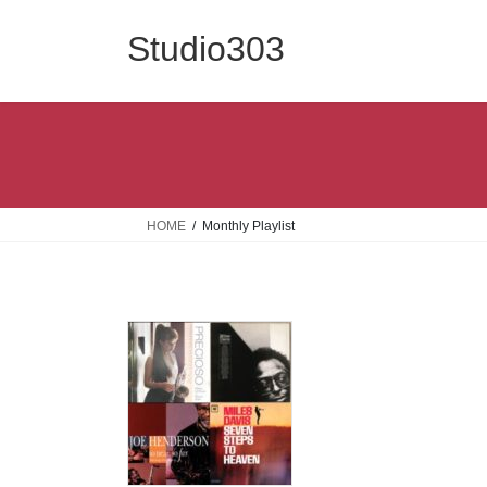
コ
ナ
ン
ビ
Studio303
テ
ゲ
ン
ー
ツ
シ
へ
ョ
ス
ン
キ
に
ッ
移
HOME
Monthly Playlist
プ
動