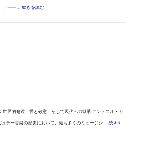
:
ない）」——…
続きを読む
Monthly
Playlist
2026.6
 世界的邂逅、愛と敬意、そして現代への継承 アントニオ・カ
ピュラー音楽の歴史において、最も多くのミュージシ…
続きを