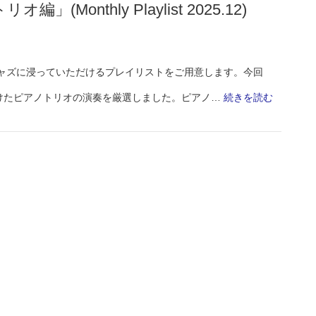
Playlist
onthly Playlist 2025.12)
(Monthly
2026.3)
Playlist
2026.1)
度、ジャズに浸っていただけるプレイリストをご用意します。今回
:
けたピアノトリオの演奏を厳選しました。ピアノ…
続きを読む
外
せ
な
い
お
気
に
入